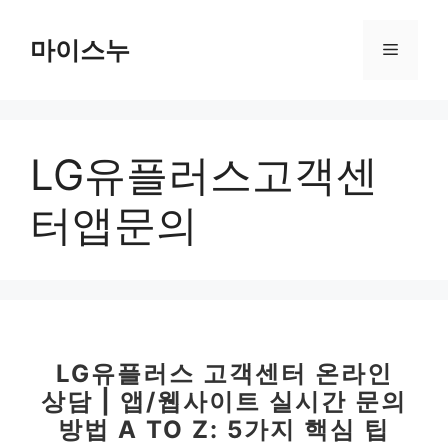
컨
텐
마이스누
메
츠
로
뉴
건
너
LG유플러스고객센
뛰
기
터앱문의
LG유플러스 고객센터 온라인
상담 | 앱/웹사이트 실시간 문의
방법 A TO Z: 5가지 핵심 팁