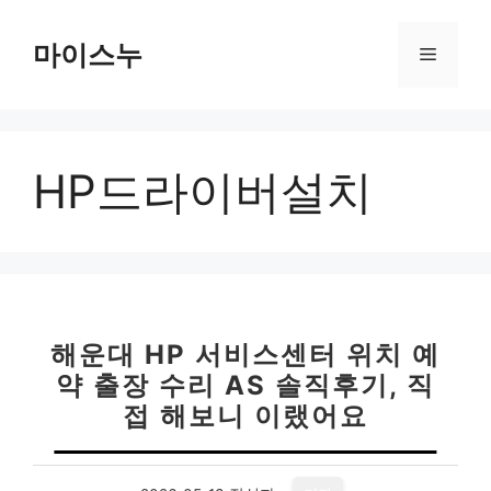
컨
텐
마이스누
메
츠
로
뉴
건
너
HP드라이버설치
뛰
기
해운대 HP 서비스센터 위치 예
약 출장 수리 AS 솔직후기, 직
접 해보니 이랬어요