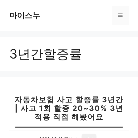
컨
텐
마이스누
메
츠
로
뉴
건
너
3년간할증률
뛰
기
자동차보험 사고 할증률 3년간
| 사고 1회 할증 20~30% 3년
적용 직접 해봤어요