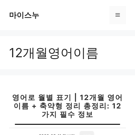
컨
텐
마이스누
메
츠
로
뉴
건
너
12개월영어이름
뛰
기
영어로 월별 표기 | 12개월 영어
이름 + 축약형 정리 총정리: 12
가지 필수 정보