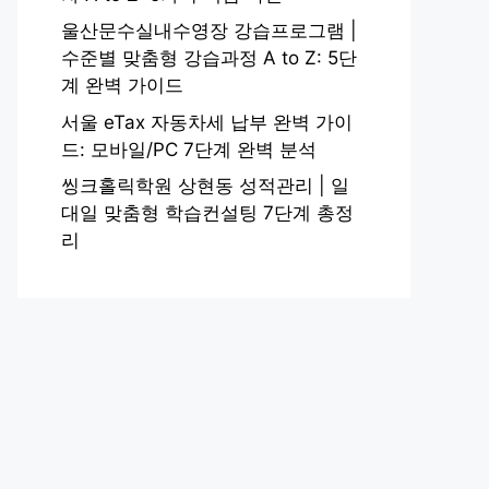
울산문수실내수영장 강습프로그램 |
수준별 맞춤형 강습과정 A to Z: 5단
계 완벽 가이드
서울 eTax 자동차세 납부 완벽 가이
드: 모바일/PC 7단계 완벽 분석
씽크홀릭학원 상현동 성적관리 | 일
대일 맞춤형 학습컨설팅 7단계 총정
리