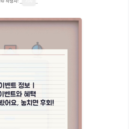
10
작성자:
기자