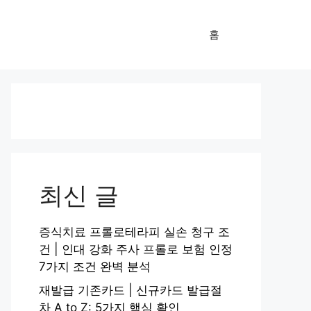
홈
최신 글
증식치료 프롤로테라피 실손 청구 조
건 | 인대 강화 주사 프롤로 보험 인정
7가지 조건 완벽 분석
재발급 기존카드 | 신규카드 발급절
차 A to Z: 5가지 핵심 확인