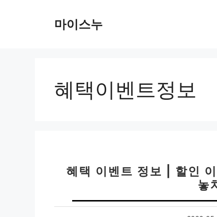
컨
텐
마이스누
츠
로
건
너
뛰
혜택이벤트정보
기
혜택 이벤트 정보 | 할인 
놓