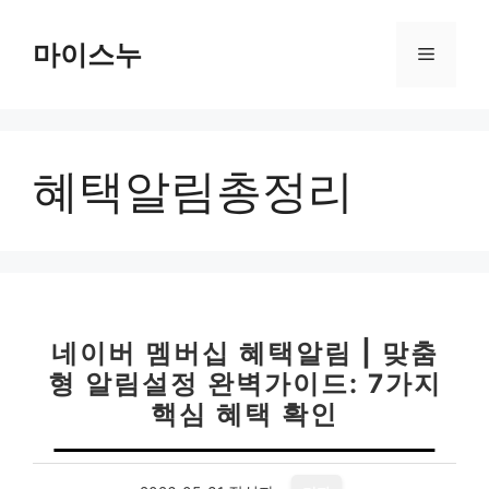
컨
텐
마이스누
메
츠
로
뉴
건
너
혜택알림총정리
뛰
기
네이버 멤버십 혜택알림 | 맞춤
형 알림설정 완벽가이드: 7가지
핵심 혜택 확인