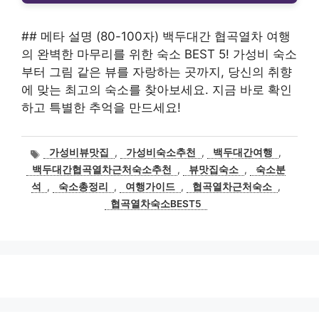
## 메타 설명 (80-100자) 백두대간 협곡열차 여행
의 완벽한 마무리를 위한 숙소 BEST 5! 가성비 숙소
부터 그림 같은 뷰를 자랑하는 곳까지, 당신의 취향
에 맞는 최고의 숙소를 찾아보세요. 지금 바로 확인
하고 특별한 추억을 만드세요!
태
가성비뷰맛집
,
가성비숙소추천
,
백두대간여행
,
그
백두대간협곡열차근처숙소추천
,
뷰맛집숙소
,
숙소분
석
,
숙소총정리
,
여행가이드
,
협곡열차근처숙소
,
협곡열차숙소BEST5