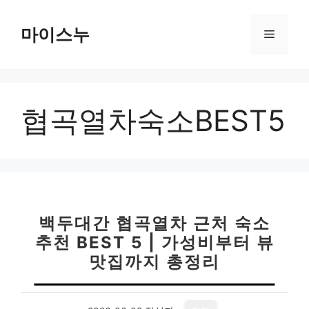
컨
텐
마이스누
메
츠
로
뉴
건
너
협곡열차숙소BEST5
뛰
기
백두대간 협곡열차 근처 숙소
추천 BEST 5 | 가성비부터 뷰
맛집까지 총정리