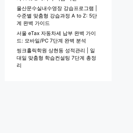
울산문수실내수영장 강습프로그램 |
수준별 맞춤형 강습과정 A to Z: 5단
계 완벽 가이드
서울 eTax 자동차세 납부 완벽 가이
드: 모바일/PC 7단계 완벽 분석
씽크홀릭학원 상현동 성적관리 | 일
대일 맞춤형 학습컨설팅 7단계 총정
리