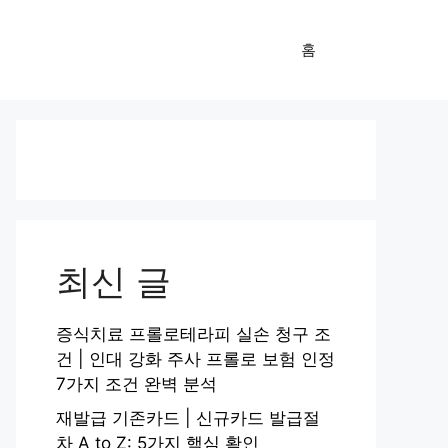
홈
최신 글
증식치료 프롤로테라피 실손 청구 조
건 | 인대 강화 주사 프롤로 보험 인정
7가지 조건 완벽 분석
재발급 기존카드 | 신규카드 발급절
차 A to Z: 5가지 핵심 확인