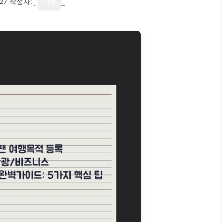
27
작성자:
기자