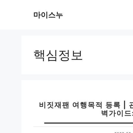
컨
텐
마이스누
츠
로
건
너
뛰
핵심정보
기
비짓재팬 여행목적 등록 |
벽가이드: