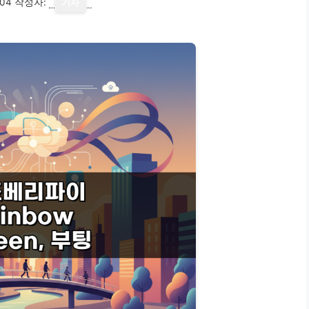
-04
작성자:
기자