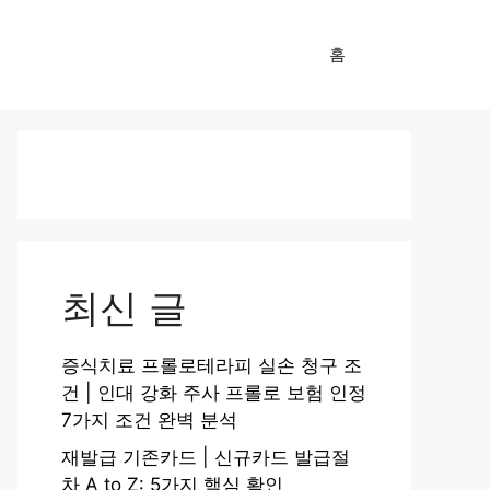
홈
최신 글
증식치료 프롤로테라피 실손 청구 조
건 | 인대 강화 주사 프롤로 보험 인정
7가지 조건 완벽 분석
재발급 기존카드 | 신규카드 발급절
차 A to Z: 5가지 핵심 확인