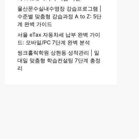
울산문수실내수영장 강습프로그램 |
수준별 맞춤형 강습과정 A to Z: 5단
계 완벽 가이드
서울 eTax 자동차세 납부 완벽 가이
드: 모바일/PC 7단계 완벽 분석
씽크홀릭학원 상현동 성적관리 | 일
대일 맞춤형 학습컨설팅 7단계 총정
리