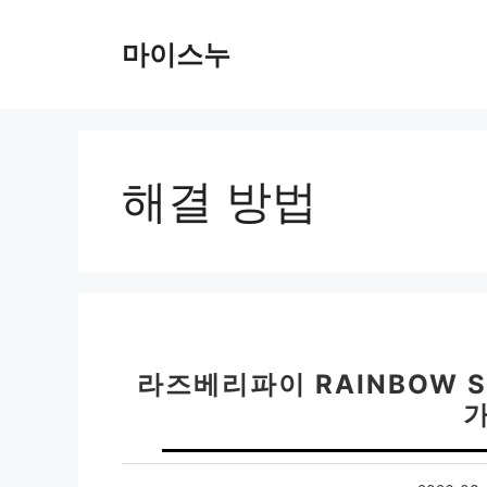
컨
텐
마이스누
츠
로
건
너
뛰
해결 방법
기
라즈베리파이 RAINBOW S