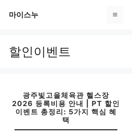
컨
텐
마이스누
메
츠
로
뉴
건
너
할인이벤트
뛰
기
광주빛고을체육관 헬스장
2026 등록비용 안내 | PT 할인
이벤트 총정리: 5가지 핵심 혜
택