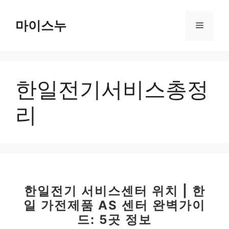
컨
텐
마이스누
메
츠
로
뉴
건
너
한일전기서비스총정
뛰
기
리
한일전기 서비스센터 위치 | 한
일 가전제품 AS 센터 완벽가이
드: 5곳 정보