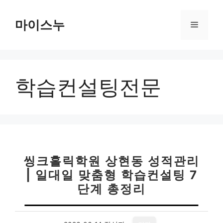
컨
텐
마이스누
메
츠
로
뉴
건
너
학습컨설팅전문
뛰
기
씽크홀릭학원 상현동 성적관리
| 일대일 맞춤형 학습컨설팅 7
단계 총정리