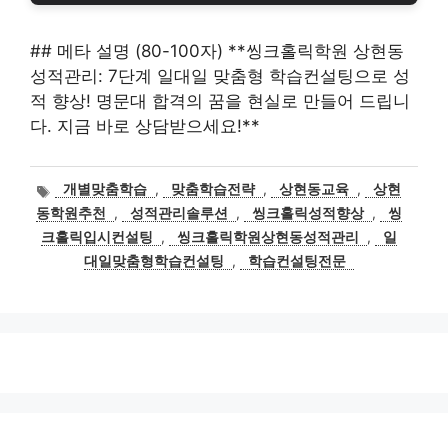
## 메타 설명 (80-100자) **씽크홀릭학원 상현동
성적관리: 7단계 일대일 맞춤형 학습컨설팅으로 성
적 향상! 명문대 합격의 꿈을 현실로 만들어 드립니
다. 지금 바로 상담받으세요!**
태
개별맞춤학습
,
맞춤학습전략
,
상현동교육
,
상현
그
동학원추천
,
성적관리솔루션
,
씽크홀릭성적향상
,
씽
크홀릭입시컨설팅
,
씽크홀릭학원상현동성적관리
,
일
대일맞춤형학습컨설팅
,
학습컨설팅전문