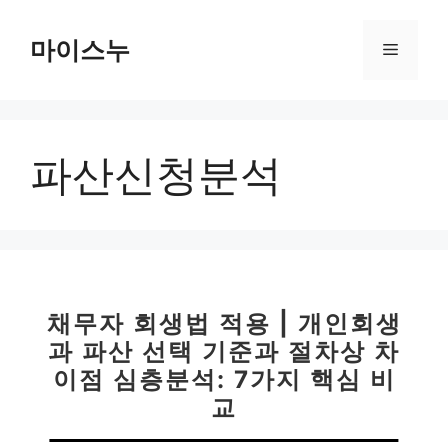
컨
텐
마이스누
메
츠
로
뉴
건
너
파산신청분석
뛰
기
채무자 회생법 적용 | 개인회생
과 파산 선택 기준과 절차상 차
이점 심층분석: 7가지 핵심 비
교