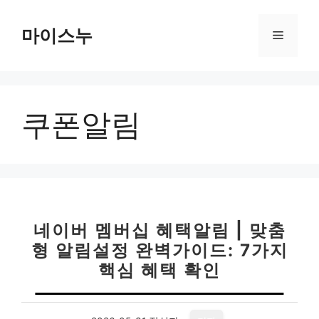
컨
텐
마이스누
메
츠
로
뉴
건
너
쿠폰알림
뛰
기
네이버 멤버십 혜택알림 | 맞춤
형 알림설정 완벽가이드: 7가지
핵심 혜택 확인