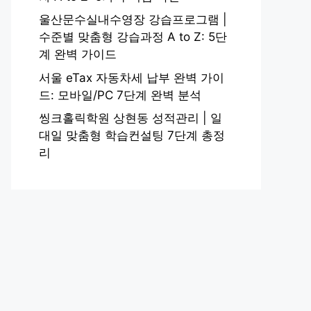
울산문수실내수영장 강습프로그램 |
수준별 맞춤형 강습과정 A to Z: 5단
계 완벽 가이드
서울 eTax 자동차세 납부 완벽 가이
드: 모바일/PC 7단계 완벽 분석
씽크홀릭학원 상현동 성적관리 | 일
대일 맞춤형 학습컨설팅 7단계 총정
리