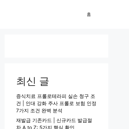
홈
최신 글
증식치료 프롤로테라피 실손 청구 조
건 | 인대 강화 주사 프롤로 보험 인정
7가지 조건 완벽 분석
재발급 기존카드 | 신규카드 발급절
차 A to Z: 5가지 핵심 확인