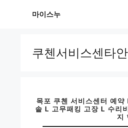
컨
텐
마이스누
츠
로
건
너
뛰
쿠첸서비스센타안
기
목포 쿠첸 서비스센터 예약 L
솥 L 고무패킹 고장 L 수리
지