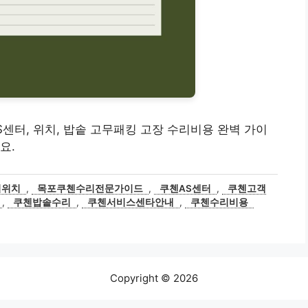
AS센터, 위치, 밥솥 고무패킹 고장 수리비용 완벽 가이
요.
터위치
,
목포쿠첸수리전문가이드
,
쿠첸AS센터
,
쿠첸고객
,
쿠첸밥솥수리
,
쿠첸서비스센타안내
,
쿠첸수리비용
Copyright © 2026