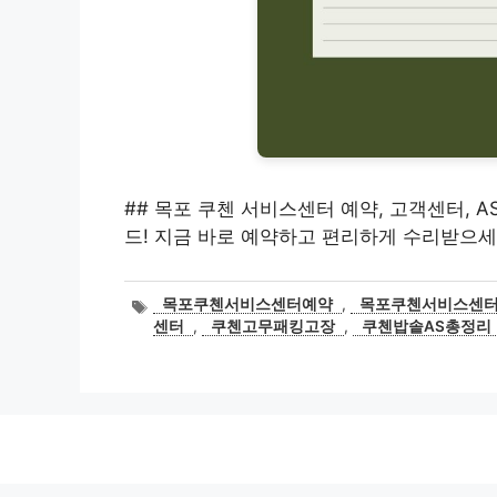
## 목포 쿠첸 서비스센터 예약, 고객센터, 
드! 지금 바로 예약하고 편리하게 수리받으세
태
목포쿠첸서비스센터예약
,
목포쿠첸서비스센
그
센터
,
쿠첸고무패킹고장
,
쿠첸밥솥AS총정리