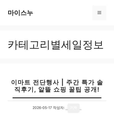
컨
텐
마이스누
메
츠
로
뉴
건
너
카테고리별세일정보
뛰
기
이마트 전단행사 | 주간 특가 솔
직후기, 알뜰 쇼핑 꿀팁 공개!
2026-05-17
작성자:
기자