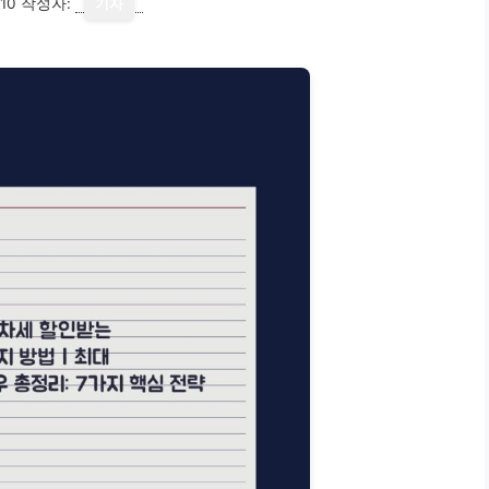
10
작성자:
기자