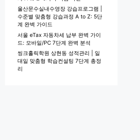
울산문수실내수영장 강습프로그램 |
수준별 맞춤형 강습과정 A to Z: 5단
계 완벽 가이드
서울 eTax 자동차세 납부 완벽 가이
드: 모바일/PC 7단계 완벽 분석
씽크홀릭학원 상현동 성적관리 | 일
대일 맞춤형 학습컨설팅 7단계 총정
리