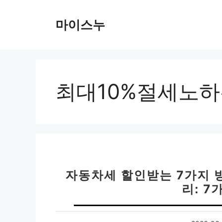
컨
텐
마이스누
츠
로
건
너
뛰
최대10%절세노
기
자동차세 할인받는 7가지 방
리: 7