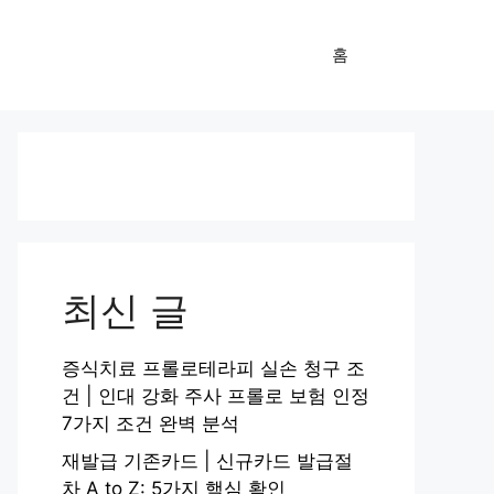
홈
최신 글
증식치료 프롤로테라피 실손 청구 조
건 | 인대 강화 주사 프롤로 보험 인정
7가지 조건 완벽 분석
재발급 기존카드 | 신규카드 발급절
차 A to Z: 5가지 핵심 확인