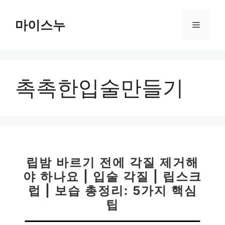
컨
텐
마이스누
메
츠
로
뉴
건
너
촉촉한입술만들기
뛰
기
립밤 바르기 전에 각질 제거해
야 하나요 | 입술 각질 | 립스크
럽 | 보습 총정리: 5가지 핵심
팁