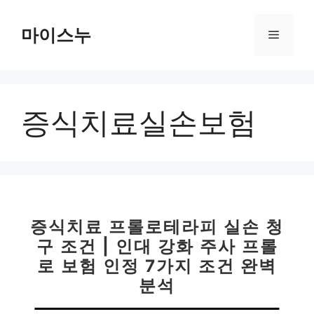
컨
텐
마이스누
메
츠
로
뉴
건
너
증식치료실손보험
뛰
기
증식치료 프롤로테라피 실손 청
구 조건 | 인대 강화 주사 프롤
로 보험 인정 7가지 조건 완벽
분석