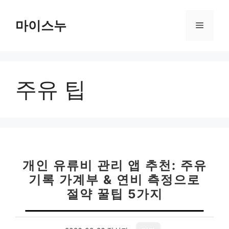
컨
텐
마이스누
메
츠
로
뉴
건
너
주유 팁
뛰
기
개인 유류비 관리 앱 추천: 주유
기록 가계부 & 연비 측정으로
절약 꿀팁 5가지