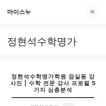
컨
텐
마이스누
메
츠
로
뉴
건
너
정현석수학명가
뛰
기
정현석수학명가학원 잠실동 강
사진 | 수학 전문 강사 프로필 5
가지 심층분석