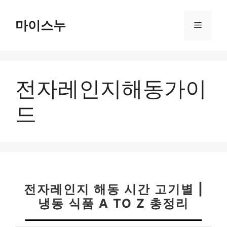
컨
텐
마이스누
메
츠
로
뉴
건
너
전자레인지해동가이
뛰
기
드
전자레인지 해동 시간 고기별 |
냉동 식품 A TO Z 총정리