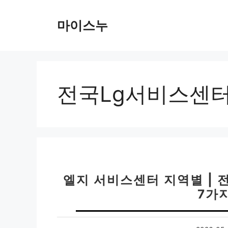
컨
텐
마이스누
츠
로
건
너
뛰
전국Lg서비스센
기
엘지 서비스센터 지역별 | 
7가