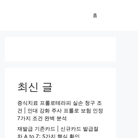
홈
최신 글
증식치료 프롤로테라피 실손 청구 조
건 | 인대 강화 주사 프롤로 보험 인정
7가지 조건 완벽 분석
재발급 기존카드 | 신규카드 발급절
차 A to Z: 5가지 핵심 확인