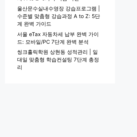
울산문수실내수영장 강습프로그램 |
수준별 맞춤형 강습과정 A to Z: 5단
계 완벽 가이드
서울 eTax 자동차세 납부 완벽 가이
드: 모바일/PC 7단계 완벽 분석
씽크홀릭학원 상현동 성적관리 | 일
대일 맞춤형 학습컨설팅 7단계 총정
리