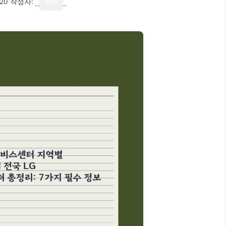
20
작성자:
기자