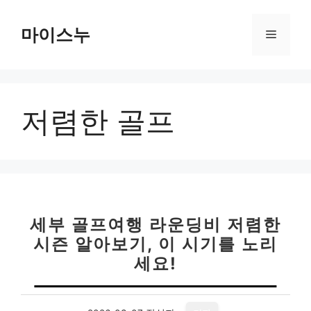
컨
텐
마이스누
메
츠
로
뉴
건
너
저렴한 골프
뛰
기
세부 골프여행 라운딩비 저렴한
시즌 알아보기, 이 시기를 노리
세요!