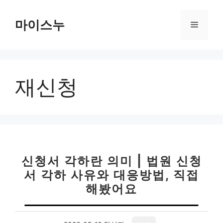
컨
텐
마이스누
메
츠
로
뉴
건
너
재신청
뛰
기
신청서 각하란 의미 | 법원 신청
서 각하 사유와 대응방법, 직접
해봤어요