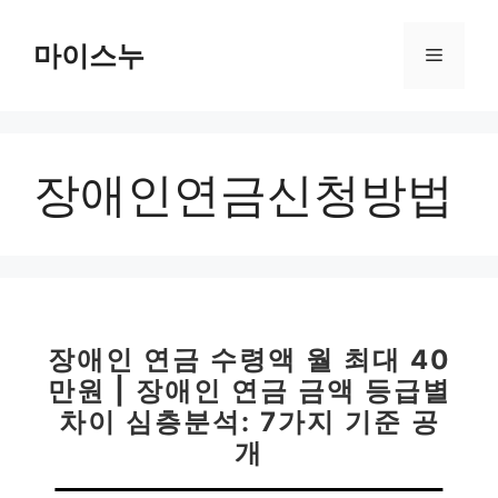
컨
텐
마이스누
메
츠
로
뉴
건
너
장애인연금신청방법
뛰
기
장애인 연금 수령액 월 최대 40
만원 | 장애인 연금 금액 등급별
차이 심층분석: 7가지 기준 공
개