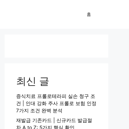
홈
최신 글
증식치료 프롤로테라피 실손 청구 조
건 | 인대 강화 주사 프롤로 보험 인정
7가지 조건 완벽 분석
재발급 기존카드 | 신규카드 발급절
차 A to Z: 5가지 핵심 확인