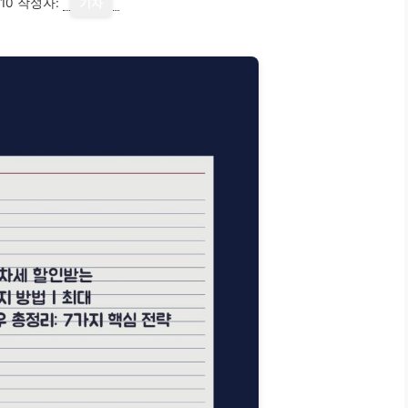
10
작성자:
기자