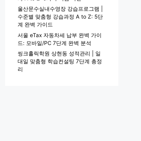
울산문수실내수영장 강습프로그램 |
수준별 맞춤형 강습과정 A to Z: 5단
계 완벽 가이드
서울 eTax 자동차세 납부 완벽 가이
드: 모바일/PC 7단계 완벽 분석
씽크홀릭학원 상현동 성적관리 | 일
대일 맞춤형 학습컨설팅 7단계 총정
리