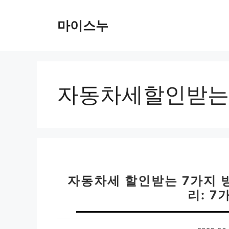
컨
텐
마이스누
츠
로
건
너
뛰
자동차세할인받는
기
자동차세 할인받는 7가지 방
리: 7