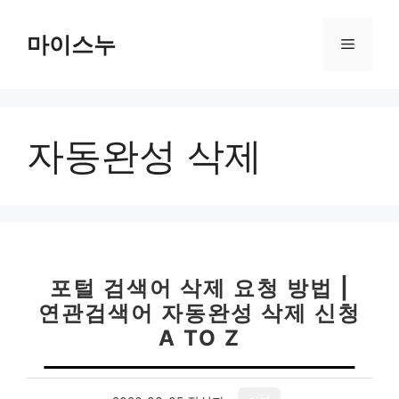
컨
텐
마이스누
메
츠
로
뉴
건
너
자동완성 삭제
뛰
기
포털 검색어 삭제 요청 방법 |
연관검색어 자동완성 삭제 신청
A TO Z