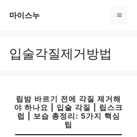
컨
텐
마이스누
메
츠
로
뉴
건
너
입술각질제거방법
뛰
기
립밤 바르기 전에 각질 제거해
야 하나요 | 입술 각질 | 립스크
럽 | 보습 총정리: 5가지 핵심
팁