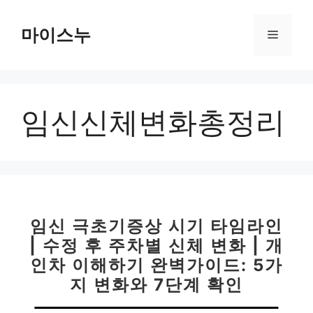
컨
텐
마이스누
메
츠
로
뉴
건
너
임신신체변화총정리
뛰
기
임신 극초기증상 시기 타임라인
| 수정 후 주차별 신체 변화 | 개
인차 이해하기 완벽가이드: 5가
지 변화와 7단계 확인