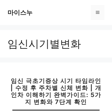
컨
텐
마이스누
메
츠
로
뉴
건
너
임신시기별변화
뛰
기
임신 극초기증상 시기 타임라인
| 수정 후 주차별 신체 변화 | 개
인차 이해하기 완벽가이드: 5가
지 변화와 7단계 확인