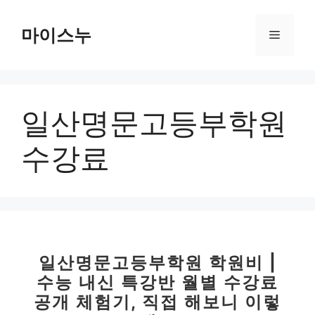
컨
텐
마이스누
메
츠
로
뉴
건
너
일산명문고등부학원
뛰
기
수강료
일산명문고등부학원 학원비 |
수능 내신 특강반 월별 수강료
공개 체험기, 직접 해보니 이렇