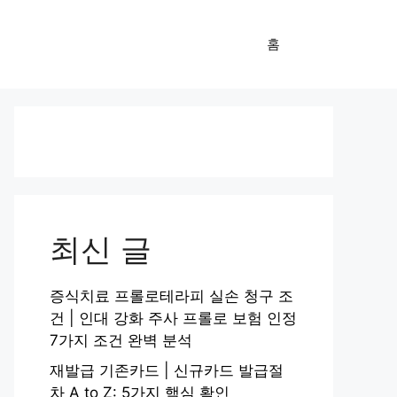
홈
최신 글
증식치료 프롤로테라피 실손 청구 조
건 | 인대 강화 주사 프롤로 보험 인정
7가지 조건 완벽 분석
재발급 기존카드 | 신규카드 발급절
차 A to Z: 5가지 핵심 확인