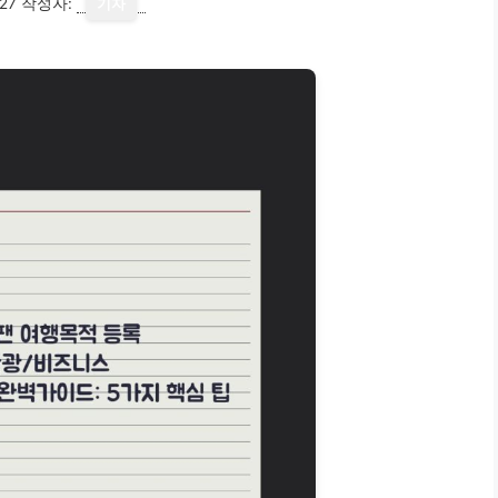
27
작성자:
기자