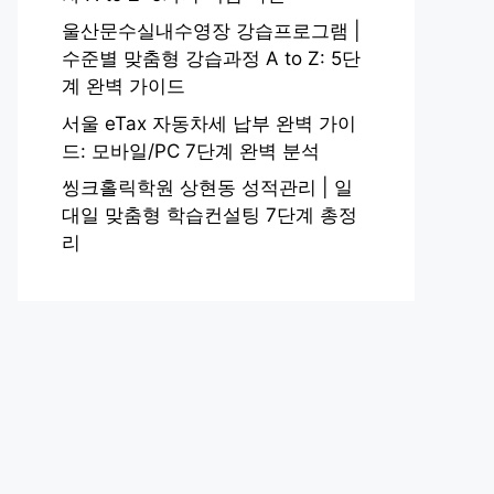
울산문수실내수영장 강습프로그램 |
수준별 맞춤형 강습과정 A to Z: 5단
계 완벽 가이드
서울 eTax 자동차세 납부 완벽 가이
드: 모바일/PC 7단계 완벽 분석
씽크홀릭학원 상현동 성적관리 | 일
대일 맞춤형 학습컨설팅 7단계 총정
리