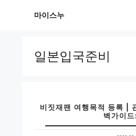
컨
텐
마이스누
츠
로
건
너
뛰
일본입국준비
기
비짓재팬 여행목적 등록 |
벽가이드: