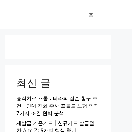
홈
최신 글
증식치료 프롤로테라피 실손 청구 조
건 | 인대 강화 주사 프롤로 보험 인정
7가지 조건 완벽 분석
재발급 기존카드 | 신규카드 발급절
차 A to Z: 5가지 핵심 확인