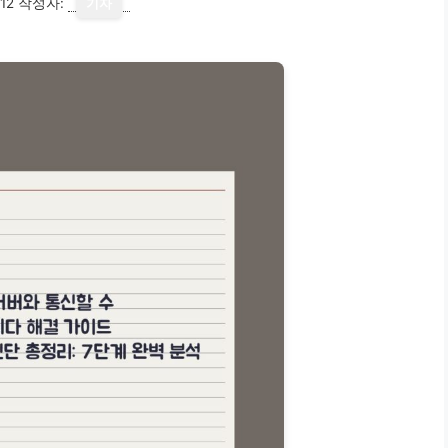
12
작성자:
기자