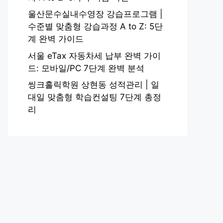
울산문수실내수영장 강습프로그램 |
수준별 맞춤형 강습과정 A to Z: 5단
계 완벽 가이드
서울 eTax 자동차세 납부 완벽 가이
드: 모바일/PC 7단계 완벽 분석
씽크홀릭학원 상현동 성적관리 | 일
대일 맞춤형 학습컨설팅 7단계 총정
리