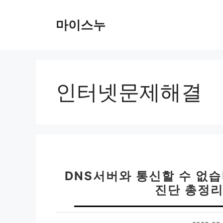
컨
텐
마이스누
츠
로
건
너
뛰
인터넷문제해결
기
DNS서버와 통신할 수 없습
진단 총정리