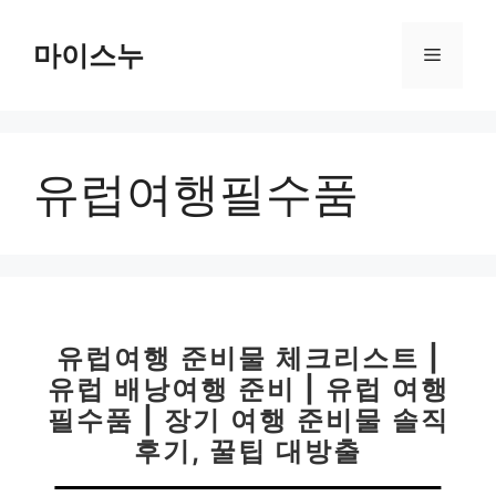
컨
텐
마이스누
메
츠
로
뉴
건
너
유럽여행필수품
뛰
기
유럽여행 준비물 체크리스트 |
유럽 배낭여행 준비 | 유럽 여행
필수품 | 장기 여행 준비물 솔직
후기, 꿀팁 대방출