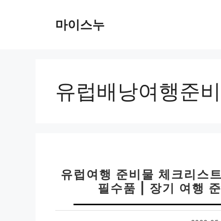
컨
텐
마이스누
츠
로
건
너
뛰
유럽배낭여행준비
기
유럽여행 준비물 체크리스트 
필수품 | 장기 여행 