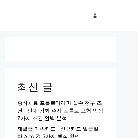
홈
최신 글
증식치료 프롤로테라피 실손 청구 조
건 | 인대 강화 주사 프롤로 보험 인정
7가지 조건 완벽 분석
재발급 기존카드 | 신규카드 발급절
차 A to Z: 5가지 핵심 확인