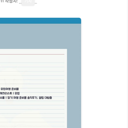
11
작성자:
기자