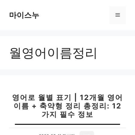
컨
텐
마이스누
메
츠
로
뉴
건
너
월영어이름정리
뛰
기
영어로 월별 표기 | 12개월 영어
이름 + 축약형 정리 총정리: 12
가지 필수 정보