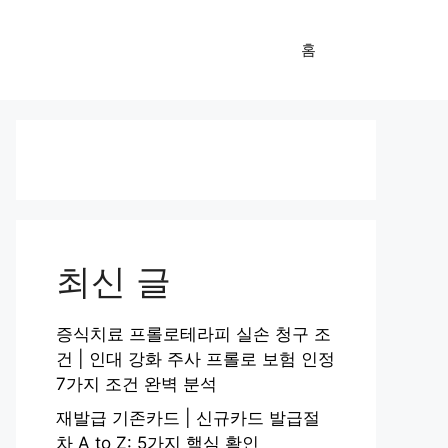
홈
최신 글
증식치료 프롤로테라피 실손 청구 조
건 | 인대 강화 주사 프롤로 보험 인정
7가지 조건 완벽 분석
재발급 기존카드 | 신규카드 발급절
차 A to Z: 5가지 핵심 확인