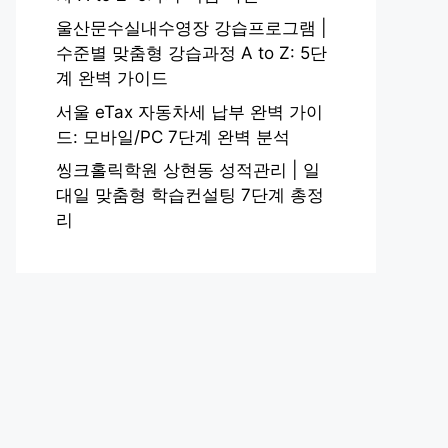
울산문수실내수영장 강습프로그램 |
수준별 맞춤형 강습과정 A to Z: 5단
계 완벽 가이드
서울 eTax 자동차세 납부 완벽 가이
드: 모바일/PC 7단계 완벽 분석
씽크홀릭학원 상현동 성적관리 | 일
대일 맞춤형 학습컨설팅 7단계 총정
리