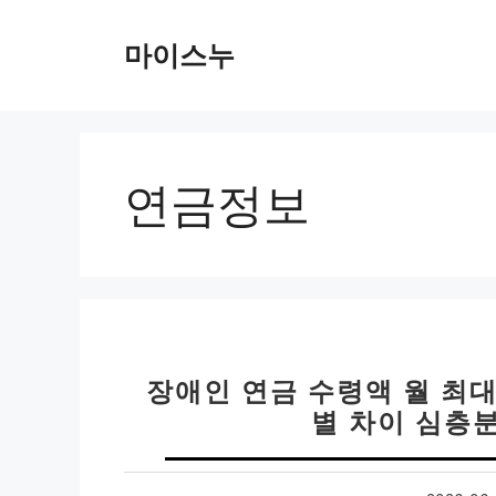
컨
텐
마이스누
츠
로
건
너
뛰
연금정보
기
장애인 연금 수령액 월 최대
별 차이 심층분