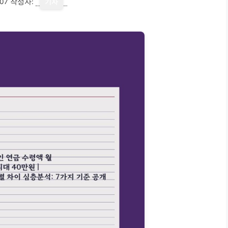
07
작성자:
기자