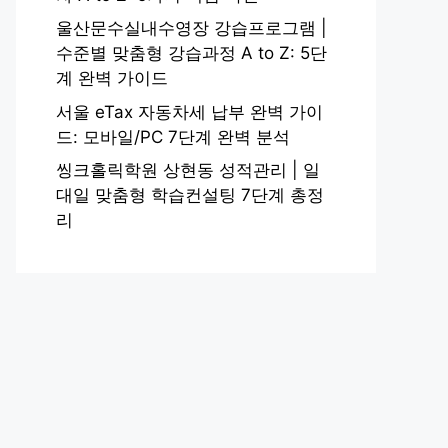
울산문수실내수영장 강습프로그램 |
수준별 맞춤형 강습과정 A to Z: 5단
계 완벽 가이드
서울 eTax 자동차세 납부 완벽 가이
드: 모바일/PC 7단계 완벽 분석
씽크홀릭학원 상현동 성적관리 | 일
대일 맞춤형 학습컨설팅 7단계 총정
리