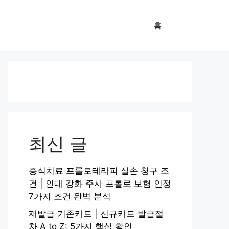
홈
최신 글
증식치료 프롤로테라피 실손 청구 조
건 | 인대 강화 주사 프롤로 보험 인정
7가지 조건 완벽 분석
재발급 기존카드 | 신규카드 발급절
차 A to Z: 5가지 핵심 확인