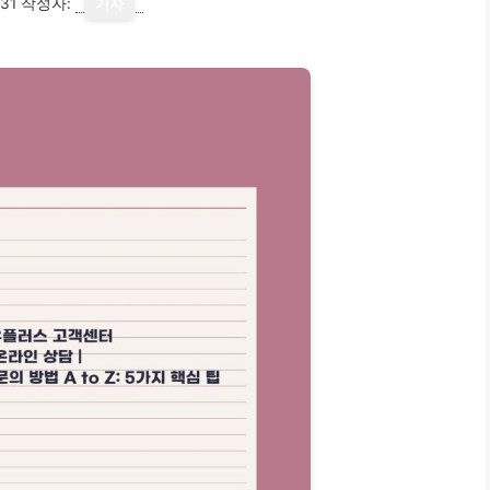
31
작성자:
기자