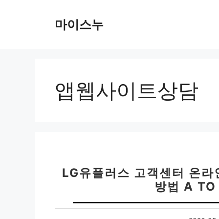
컨
텐
마이스누
츠
로
건
너
뛰
앱웹사이트상담
기
LG유플러스 고객센터 온라인
방법 A TO