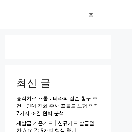
홈
최신 글
증식치료 프롤로테라피 실손 청구 조
건 | 인대 강화 주사 프롤로 보험 인정
7가지 조건 완벽 분석
재발급 기존카드 | 신규카드 발급절
차 A to Z: 5가지 핵심 확인