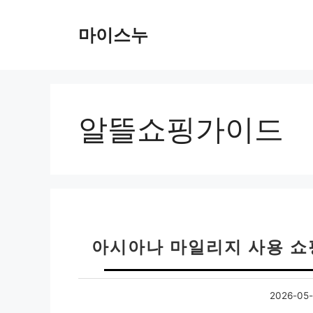
컨
텐
마이스누
츠
로
건
너
뛰
알뜰쇼핑가이드
기
아시아나 마일리지 사용 쇼핑몰
2026-05-