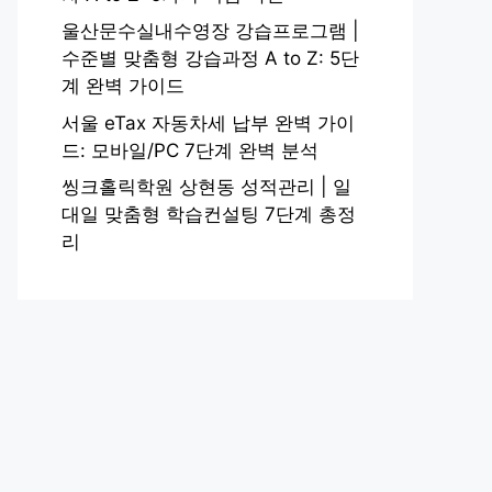
울산문수실내수영장 강습프로그램 |
수준별 맞춤형 강습과정 A to Z: 5단
계 완벽 가이드
서울 eTax 자동차세 납부 완벽 가이
드: 모바일/PC 7단계 완벽 분석
씽크홀릭학원 상현동 성적관리 | 일
대일 맞춤형 학습컨설팅 7단계 총정
리