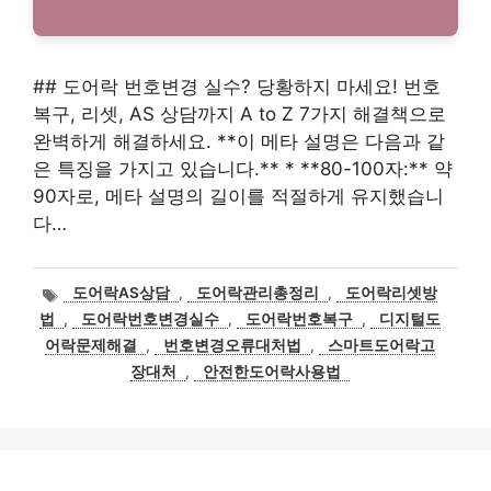
## 도어락 번호변경 실수? 당황하지 마세요! 번호
복구, 리셋, AS 상담까지 A to Z 7가지 해결책으로
완벽하게 해결하세요. **이 메타 설명은 다음과 같
은 특징을 가지고 있습니다.** * **80-100자:** 약
90자로, 메타 설명의 길이를 적절하게 유지했습니
다…
태
도어락AS상담
,
도어락관리총정리
,
도어락리셋방
그
법
,
도어락번호변경실수
,
도어락번호복구
,
디지털도
어락문제해결
,
번호변경오류대처법
,
스마트도어락고
장대처
,
안전한도어락사용법