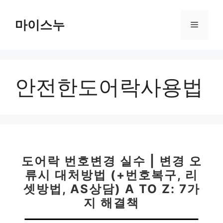
컨
텐
마이스누
메
츠
로
뉴
건
너
안전한도어락사용법
뛰
기
도어락 번호변경 실수 | 변경 오
류시 대처방법 (+번호복구, 리
셋방법, AS상담) A TO Z: 7가
지 해결책