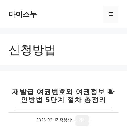
컨
텐
마이스누
메
츠
로
뉴
건
너
신청방법
뛰
기
재발급 여권번호와 여권정보 확
인방법 5단계 절차 총정리
2026-03-17
작성자:
기자