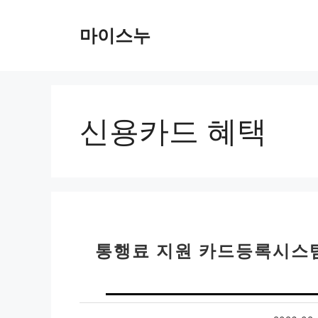
컨
텐
마이스누
츠
로
건
너
뛰
신용카드 혜택
기
통행료 지원 카드등록시스템