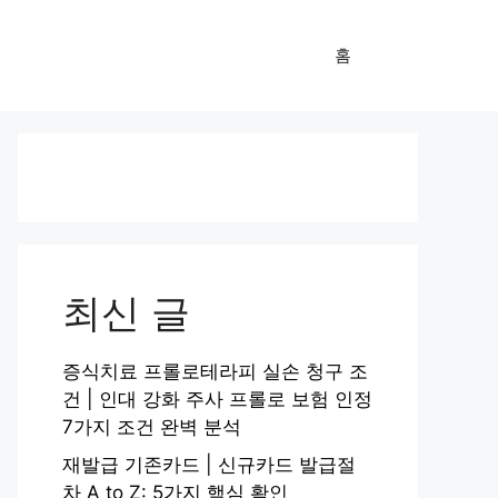
홈
최신 글
증식치료 프롤로테라피 실손 청구 조
건 | 인대 강화 주사 프롤로 보험 인정
7가지 조건 완벽 분석
재발급 기존카드 | 신규카드 발급절
차 A to Z: 5가지 핵심 확인