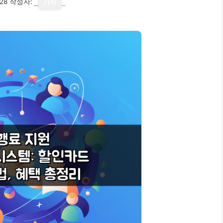
28
작성자:
기자