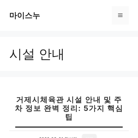
컨
텐
마이스누
메
츠
로
뉴
건
너
시설 안내
뛰
기
거제시체육관 시설 안내 및 주
차 정보 완벽 정리: 5가지 핵심
팁