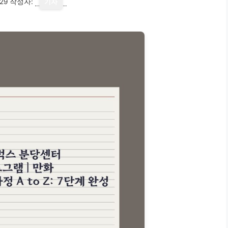
29
작성자:
기자