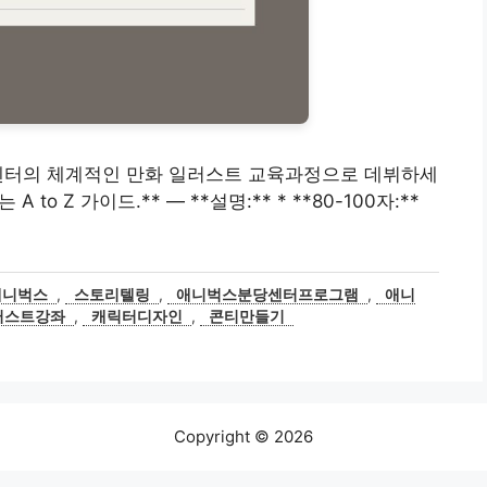
 분당센터의 체계적인 만화 일러스트 교육과정으로 데뷔하세
o Z 가이드.** — **설명:** * **80-100자:**
애니벅스
,
스토리텔링
,
애니벅스분당센터프로그램
,
애니
러스트강좌
,
캐릭터디자인
,
콘티만들기
Copyright © 2026