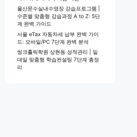
울산문수실내수영장 강습프로그램 |
수준별 맞춤형 강습과정 A to Z: 5단
계 완벽 가이드
서울 eTax 자동차세 납부 완벽 가이
드: 모바일/PC 7단계 완벽 분석
씽크홀릭학원 상현동 성적관리 | 일
대일 맞춤형 학습컨설팅 7단계 총정
리