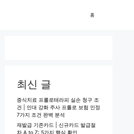
홈
최신 글
증식치료 프롤로테라피 실손 청구 조
건 | 인대 강화 주사 프롤로 보험 인정
7가지 조건 완벽 분석
재발급 기존카드 | 신규카드 발급절
차 A to Z: 5가지 핵심 확인