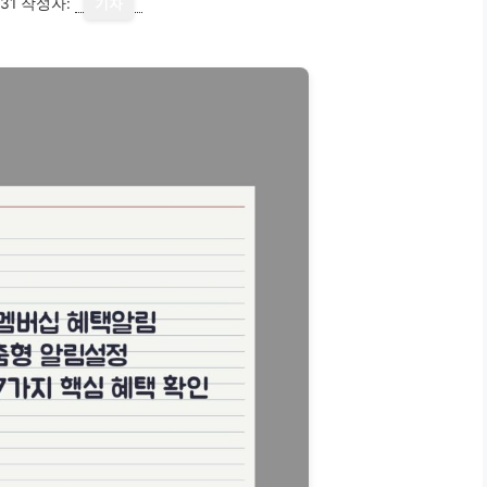
31
작성자:
기자