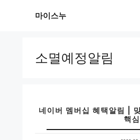
컨
텐
마이스누
츠
로
건
너
뛰
소멸예정알림
기
네이버 멤버십 혜택알림 | 
핵심