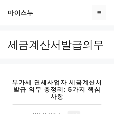
컨
텐
마이스누
메
츠
로
뉴
건
너
세금계산서발급의무
뛰
기
부가세 면세사업자 세금계산서
발급 의무 총정리: 5가지 핵심
사항