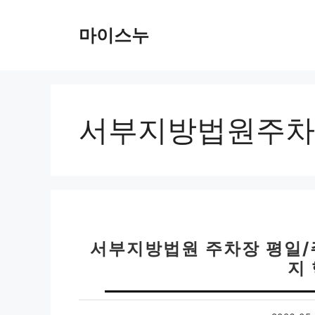
컨
텐
마이스누
츠
로
건
너
뛰
서부지방법원주차
기
서부지방법원 주차장 평일/
지