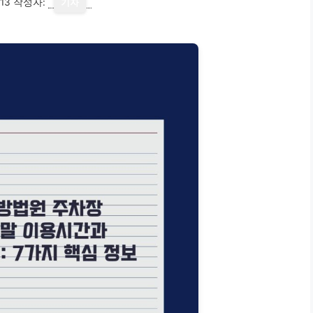
13
작성자:
기자