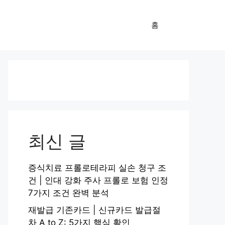
홈
최신 글
증식치료 프롤로테라피 실손 청구 조
건 | 인대 강화 주사 프롤로 보험 인정
7가지 조건 완벽 분석
재발급 기존카드 | 신규카드 발급절
차 A to Z: 5가지 핵심 확인