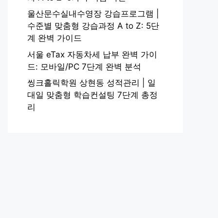
울산문수실내수영장 강습프로그램 |
수준별 맞춤형 강습과정 A to Z: 5단
계 완벽 가이드
서울 eTax 자동차세 납부 완벽 가이
드: 모바일/PC 7단계 완벽 분석
씽크홀릭학원 상현동 성적관리 | 일
대일 맞춤형 학습컨설팅 7단계 총정
리