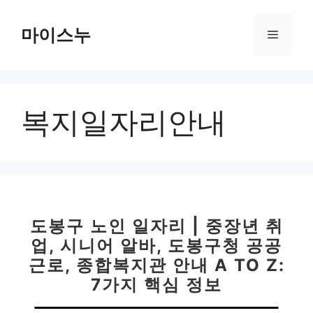
컨
텐
마이스누
메
츠
로
뉴
건
너
복지일자리안내
뛰
기
도봉구 노인 일자리 | 중장년 취
업, 시니어 알바, 도봉구청 공공
근로, 종합복지관 안내 A TO Z:
7가지 핵심 정보