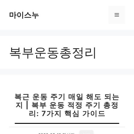
컨
텐
마이스누
메
츠
로
뉴
건
너
복부운동총정리
뛰
기
복근 운동 주기 매일 해도 되는
지 | 복부 운동 적정 주기 총정
리: 7가지 핵심 가이드